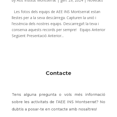
by
AEE Institut Montserrat
|
gen. 29, 2024
|
Novetats
Les fotos dels equips de AEE INS Montserrat estan
llestes per a la seva descàrrega. Capturen la unió i
l’essència dels nostres equips. Descarrega’t la teva i
conserva aquests records per sempre! Equips Anterior
Següent Presentació Anterior...
Contacte
Tens alguna pregunta o vols més informació
sobre les activitats de l’AEE INS Montserrat? No
dubtis a posar-te en contacte amb nosaltres!