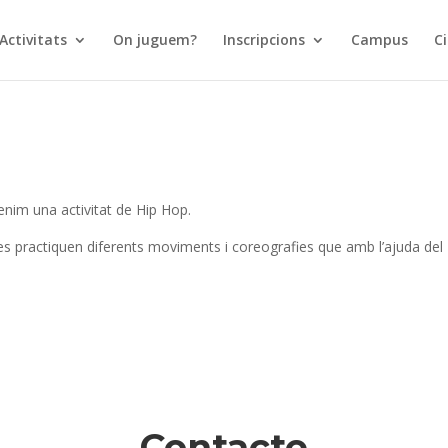
Activitats
On juguem?
Inscripcions
Campus
Ci
tenim una activitat de Hip Hop.
al es practiquen diferents moviments i coreografies que amb l’ajuda del
Contacte