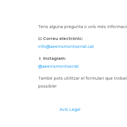
Tens alguna pregunta o vols més informació
📧
Correu electrònic:
info@aeeinsmontserrat.cat
📱
Instagram:
@aeeinsmontserrat
També pots utilitzar el formulari que troba
possible!
Avís Legal