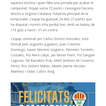
aquesta victòria i quan falta una jornada per acabar el
campionat, l’equip suma 72 punts i s’assegura l’ascens
directe a Segona Catalana, l’objectiu principal de la
temporada. L’equip ha guanyat 24 dels 27 partits que
ha disputat i només n’ha perdut tres. Amb un balanç de
116 gols a favor i 31 en contra.
L’equip, entrenat per Carlos Gomez Gonzalez, està
format pels següents jugadors: Joan Colomer
Domingo, Xavier Moreno Izaguirre, Shimeles Torrents
Costales, Pol Riera Llatje, Jan Morer Peiró, Pol Sanguin
Lagunas, Nil Barrabés Prat, MArtí Jiménez de Cisneros
Pérez, Roc Gisbert Matas, Maxim Jaume Nicolau
Martínez i Didac Cobos Roig.