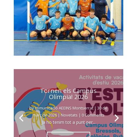
Tornen els Campus
Olímpia! 2026
by
comunicació AEEINS Montserrat
|
30 de
març de 2026
|
Novetats
| 0 Comments
Ja ho tenim tot a punt per...