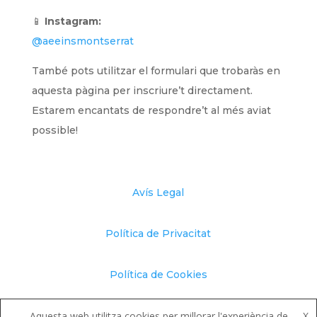
📱
Instagram:
@aeeinsmontserrat
També pots utilitzar el formulari que trobaràs en
aquesta pàgina per inscriure’t directament.
Estarem encantats de respondre’t al més aviat
possible!
Avís Legal
Política de Privacitat
Política de Cookies
Canal de Denúncies
Aquesta web utilitza cookies per millorar l'experiència de
X