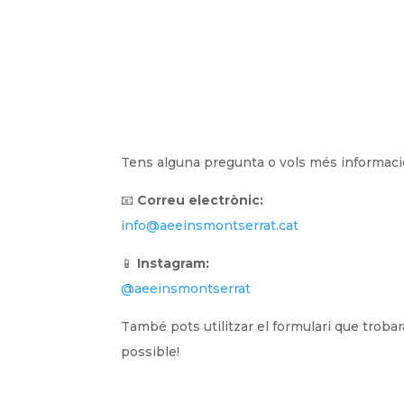
Tens alguna pregunta o vols més informació
📧
Correu electrònic:
info@aeeinsmontserrat.cat
📱
Instagram:
@aeeinsmontserrat
També pots utilitzar el formulari que troba
possible!