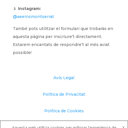
📱
Instagram:
@aeeinsmontserrat
També pots utilitzar el formulari que trobaràs en
aquesta pàgina per inscriure’t directament.
Estarem encantats de respondre’t al més aviat
possible!
Avís Legal
Política de Privacitat
Política de Cookies
Canal de Denúncies
Aquesta web utilitza cookies per millorar l'experiència de
X