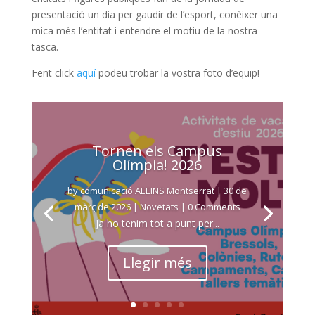
presentació un dia per gaudir de l’esport, conèixer una
mica més l’entitat i entendre el motiu de la nostra
tasca.
Fent click
aquí
podeu trobar la vostra foto d’equip!
Tornen els Campus
Olímpia! 2026
by
comunicació AEEINS Montserrat
|
30 de
març de 2026
|
Novetats
| 0 Comments
Ja ho tenim tot a punt per...
Llegir més