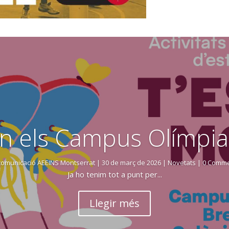
n els Campus Olímpia
comunicació AEEINS Montserrat
|
30 de març de 2026
|
Novetats
| 0 Comm
Ja ho tenim tot a punt per...
Llegir més