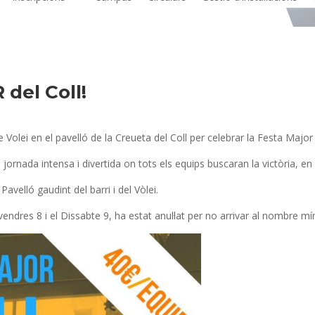
del Coll!
olei en el pavelló de la Creueta del Coll per celebrar la Festa Major d
ornada intensa i divertida on tots els equips buscaran la victòria, en
velló gaudint del barri i del Vòlei.
endres 8 i el Dissabte 9, ha estat anul·lat per no arrivar al nombre mín