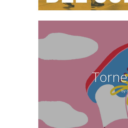
Torne
by