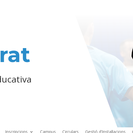
rat
ducativa
Inscripcions
Campus
Circulars
Gestió d’Instal·lacions