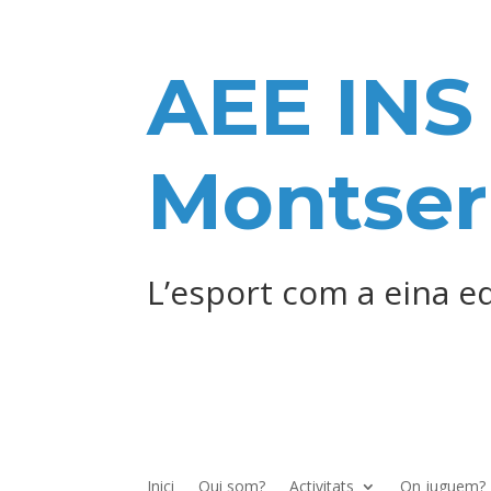
AEE INS
Montser
L’esport com a eina e
Inici
Qui som?
Activitats
On juguem?