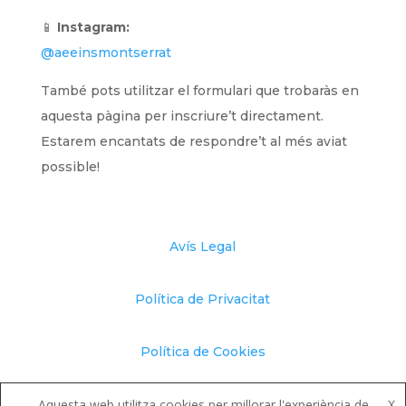
📱
Instagram:
@aeeinsmontserrat
També pots utilitzar el formulari que trobaràs en
aquesta pàgina per inscriure’t directament.
Estarem encantats de respondre’t al més aviat
possible!
Avís Legal
Política de Privacitat
Política de Cookies
Canal de Denúncies
Aquesta web utilitza cookies per millorar l'experiència de
X