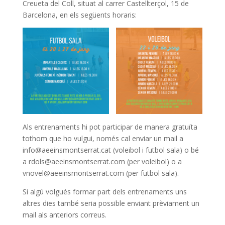
Creueta del Coll, situat al carrer Castellterçol, 15 de
Barcelona, en els següents horaris:
Als entrenaments hi pot participar de manera gratuïta
tothom que ho vulgui, només cal enviar un mail a
info@aeeinsmontserrat.cat (voleibol i futbol sala) o bé
a rdols@aeeinsmontserrat.com (per voleibol) o a
vnovel@aeeinsmontserrat.com (per futbol sala).
Si algú volgués formar part dels entrenaments uns
altres dies també seria possible enviant prèviament un
mail als anteriors correus.