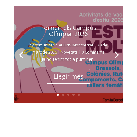
Tornen els Campus
Olímpia! 2026
by
comunicació AEEINS Montserrat
|
30 de
març de 2026
|
Novetats
| 0 Comments
Ja ho tenim tot a punt per...
Llegir més